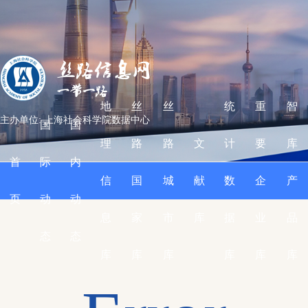
地
丝
丝
统
重
智
主办单位: 上海社会科学院数据中心
国
国
理
路
路
文
计
要
库
首
际
内
信
国
城
献
数
企
产
页
动
动
息
家
市
库
据
业
品
态
态
库
库
库
库
库
库